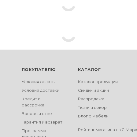
ПОКУПАТЕЛЮ
КАТАЛОГ
Условия оплаты
Каталог продукции
Условия доставки
Скидки и акции
Кредит и
Распродажа
рассрочка
Ткани и декор
Вопрос и ответ
Блог о мебели
Гарантия и возврат
Рейтинг магазина на Я.Мар
Программа
лояльности