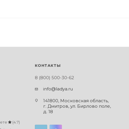
КОНТАКТЫ
8 (800) 500-30-62
info@ladya.ru
141800, Московская область,
г. Дмитров, ул. Бирлово поле,
д. 18
кете
(4.7)