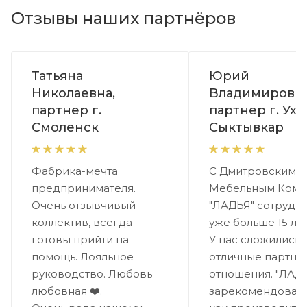
Отзывы наших партнёров
Татьяна
Юрий
Николаевна,
Владимирович
партнер г.
партнер г. Ухта
Смоленск
Сыктывкар
Фабрика-мечта
С Дмитровским
предпринимателя.
Мебельным Комб
Очень отзывчивый
"ЛАДЬЯ" сотрудн
коллектив, всегда
уже больше 15 лет
готовы прийти на
У нас сложились
помощь. Лояльное
отличные партне
руководство. Любовь
отношения. "ЛАД
любовная ❤️.
зарекомендовала