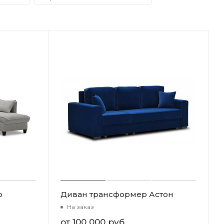
о
Диван трансформер Астон
На заказ
от
100 000 руб