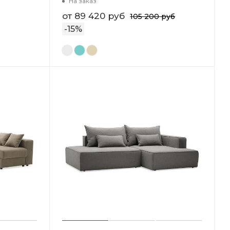
На заказ
от
89 420 руб
105 200 руб
-
15
%