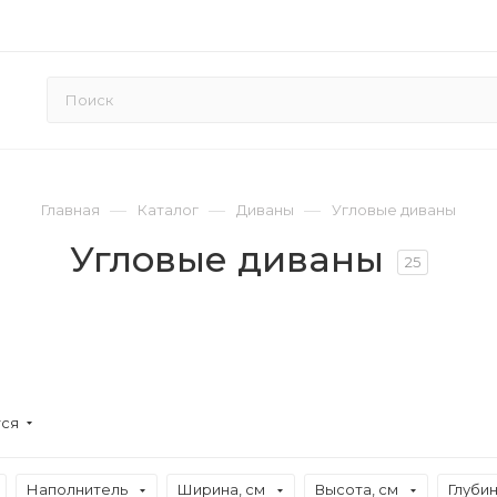
—
—
—
Главная
Каталог
Диваны
Угловые диваны
Угловые диваны
25
ся
Наполнитель
Ширина, см
Высота, см
Глубин