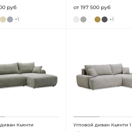
00 руб
от
197 500 руб
+1
+1
 диван Кьянти
Угловой диван Кьянти 1