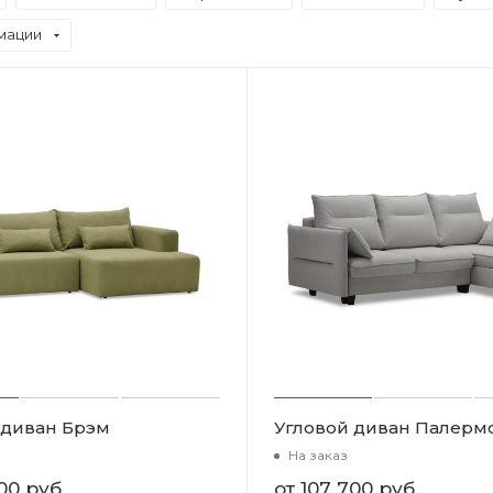
мации
 диван Брэм
Угловой диван Палерм
На заказ
00 руб
от
107 700 руб