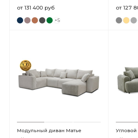
от
131 400 руб
от
127 8
+5
Модульный диван Матье
Угловой