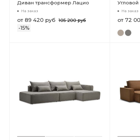
Диван трансформер Лацио
Угловой
На заказ
На заказ
от
89 420 руб
от
72 0
105 200 руб
-
15
%