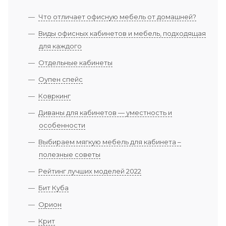
Что отличает офисную мебель от домашней?
Виды офисных кабинетов и мебель, подходящая
для каждого
Отдельные кабинеты
Оупен спейс
Ковркинг
Диваны для кабинетов — уместность и
особенности
Выбираем мягкую мебель для кабинета –
полезные советы
Рейтинг лучших моделей 2022
Бит Куба
Орион
Крит