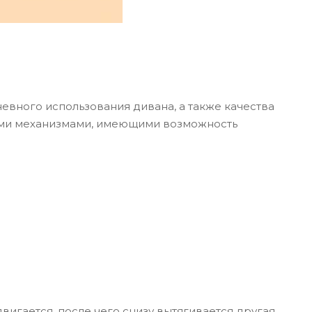
вного использования дивана, а также качества
ными механизмами, имеющими возможность
игается, после чего снизу вытягивается другая