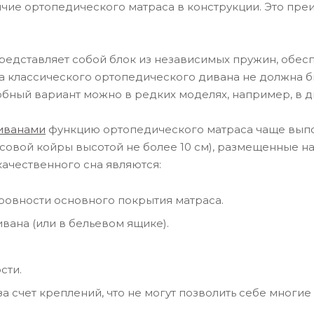
ие ортопедического матраса в конструкции. Это преи
редставляет собой блок из независимых пружин, об
а классического ортопедического дивана не должна б
обный вариант можно в редких моделях, например, в 
иванами
функцию ортопедического матраса чаще вып
совой койры высотой не более 10 см), размещенные н
ачественного сна являются:
еровности основного покрытия матраса.
вана (или в бельевом ящике).
сти.
 счет креплений, что не могут позволить себе многие