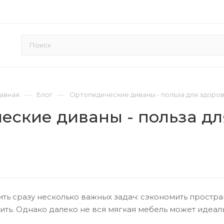
—
—
лавная
Блог
Ортопедические диваны - польза для здоров
еские диваны - польза дл
ть сразу несколько важных задач: сэкономить простра
сить. Однако далеко не вся мягкая мебель может идеал