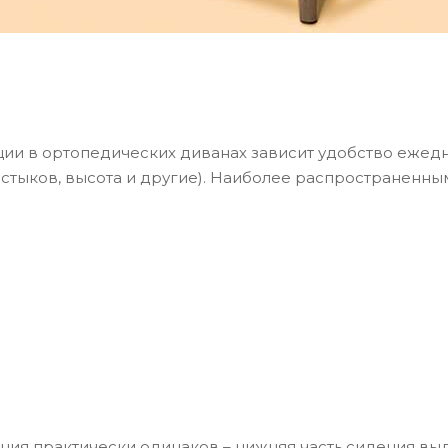
и в ортопедических диванах зависит удобство ежедне
е стыков, высота и другие). Наиболее распространен
я практически одинаков – нижняя часть сидения выдв