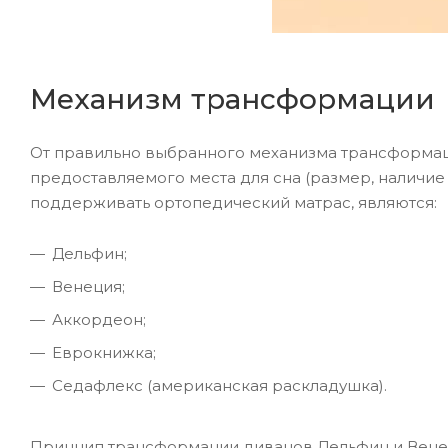
Механизм трансформации
От правильно выбранного механизма трансформаци
предоставляемого места для сна (размер, наличи
поддерживать ортопедический матрас, являются:
Дельфин;
Венеция;
Аккордеон;
Еврокнижка;
Седафлекс (американская раскладушка).
Принцип трансформации диванов Дельфин и Венеци