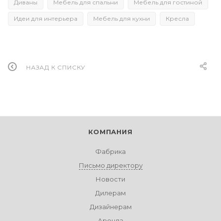
Диваны
Мебель для спальни
Мебель для гостиной
Идеи для интерьера
Мебель для кухни
Кресла
НАЗАД К СПИСКУ
КОМПАНИЯ
Фабрика
Письмо директору
Новости
Дилерам
Дизайнерам
Аренда