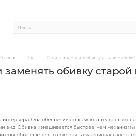
—
—
Главная
Блог
Стоит ли заменять обивку старой мебели?
и заменять обивку старой
о интерьера. Она обеспечивает комфорт и украшает по
ный вид. Обивка изнашивается быстрее, чем механизмы
ли способна еще долго сохранять функциональность, то