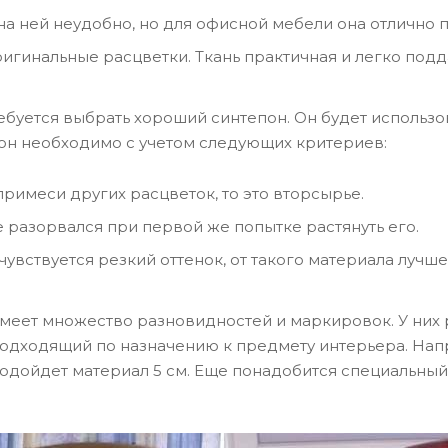
 на ней неудобно, но для офисной мебели она отлично 
гинальные расцветки. Ткань практичная и легко подда
ебуется выбрать хороший синтепон. Он будет использо
он необходимо с учетом следующих критериев:
примеси других расцветок, то это вторсырье.
е разорвался при первой же попытке растянуть его.
чувствуется резкий оттенок, от такого материала лучше
меет множество разновидностей и маркировок. У них р
одходящий по назначению к предмету интерьера. Напр
 подойдет материал 5 см. Еще понадобится специальны