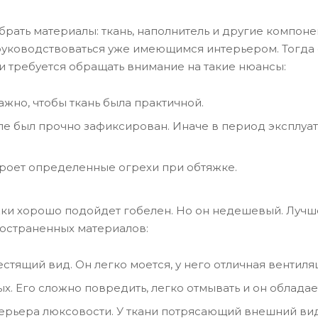
брать материалы: ткань, наполнитель и другие компоне
т руководствоваться уже имеющимся интерьером. Тогд
и требуется обращать внимание на такие нюансы:
ажно, чтобы ткань была практичной.
ле был прочно зафиксирован. Иначе в период эксплуа
кроет определенные огрехи при обтяжке.
яжки хорошо подойдет гобелен. Но он недешевый. Лучш
ространенных материалов:
естящий вид. Он легко моется, у него отличная вентиляц
х. Его сложно повредить, легко отмывать и он облада
ерьера люксовости. У ткани потрясающий внешний вид,