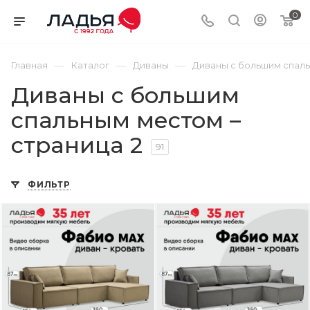
0
—
—
—
Главная
Каталог
Диваны
Диваны с большим спал
Диваны с большим
спальным местом –
страница 2
91
ФИЛЬТР