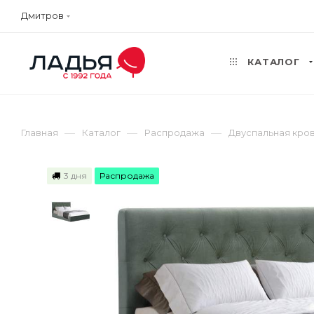
Дмитров
КАТАЛОГ
—
—
—
Главная
Каталог
Распродажа
Двуспальная кров
3 дня
Распродажа