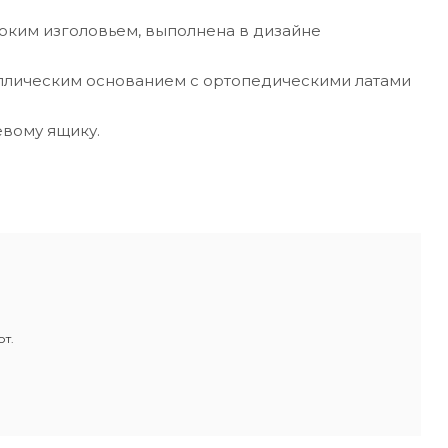
оким изголовьем, выполнена в дизайне
ллическим основанием с ортопедическими латами
евому ящику.
уют.