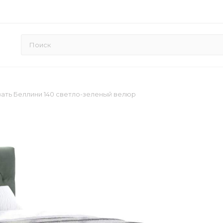
ать Беллини 140 светло-зеленый велюр