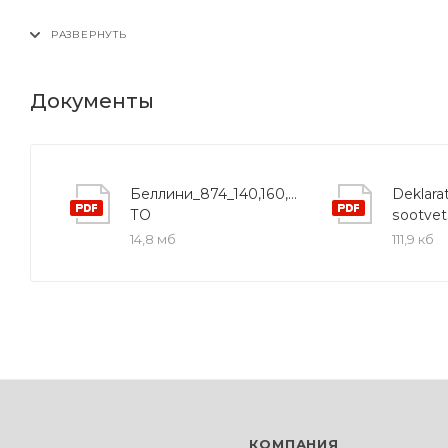
Документы
Беллини_874_140,160,180
Deklarat
ТО
sootvet
14,8 мб
111,9 кб
КОМПАНИЯ