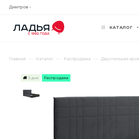
Дмитров
КАТАЛОГ
—
—
—
Главная
Каталог
Распродажа
Двуспальная кро
3 дня
Распродажа