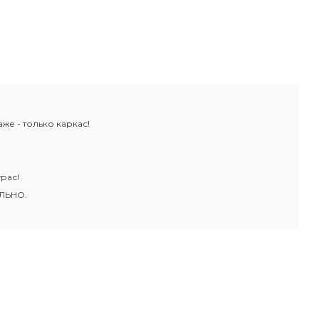
же - только каркас!
рас!
ЛЬНО.