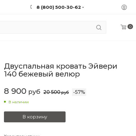
8 (800) 500-30-62
0
Двуспальная кровать Эйвери
140 бежевый велюр
8 900
руб
20 500
-
57
%
руб
В наличии
В корзину