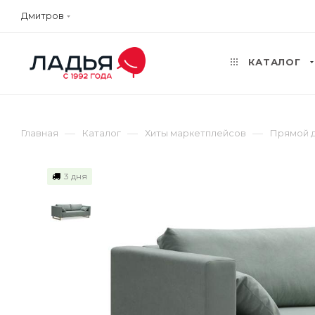
Дмитров
КАТАЛОГ
—
—
—
Главная
Каталог
Хиты маркетплейсов
Прямой 
3 дня