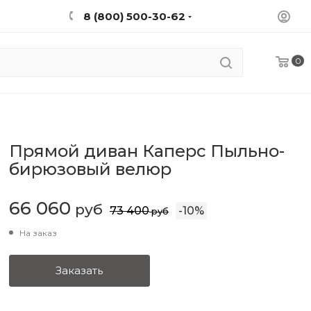
8 (800) 500-30-62
0
Прямой диван Каперс Пыльно-
бирюзовый велюр
66 060
руб
73 400
-
10
%
руб
На заказ
Заказать