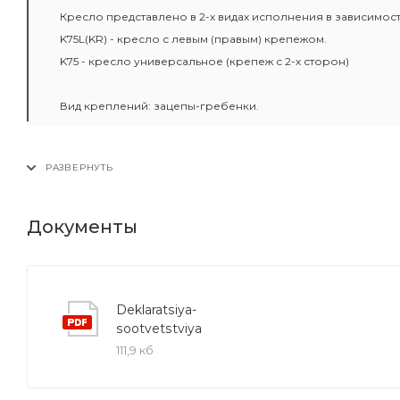
Кресло представлено в 2-х видах исполнения в зависимос
K75L(KR) - кресло с левым (правым) крепежом.
K75 - кресло универсальное (крепеж с 2-х сторон)
Вид креплений: зацепы-гребенки.
Документы
Deklaratsiya-
sootvetstviya
111,9 кб