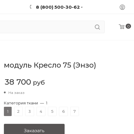
8 (800) 500-30-62
0
модуль Кресло 75 (Энзо)
38 700
руб
На заказ
Категория ткани
—
1
1
2
3
4
5
6
7
Заказать