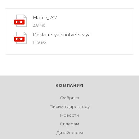
Матье_747
2,8 мб
Deklaratsiya-sootvetstviya
111,9 кб
КОМПАНИЯ
Фабрика
Письмо директору
Новости
Дилерам
Дизайнерам