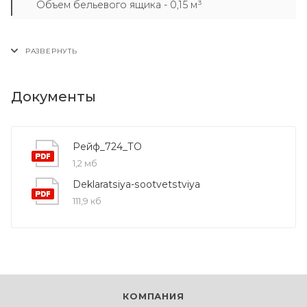
Объем бельевого ящика - 0,15 м³
Документы
Рейф_724_ТО
1,2 мб
Deklaratsiya-sootvetstviya
111,9 кб
КОМПАНИЯ