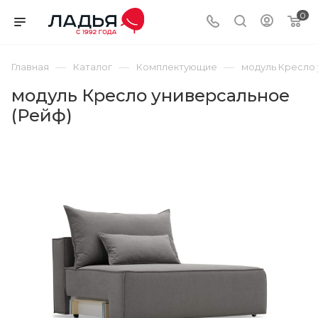
0
—
—
—
Главная
Каталог
Комплектующие
модуль Кресло 
модуль Кресло универсальное
(Рейф)