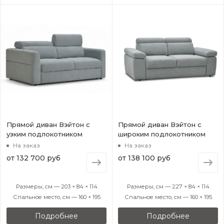
Прямой диван Вэйтон с
Прямой диван Вэйтон с
узким подлокотником
широким подлокотником
На заказ
На заказ
от
132 700 руб
от
138 100 руб
Размеры, см — 203 × 84 × 114
Размеры, см — 227 × 84 × 114
Спальное место, см — 160 × 195
Спальное место, см — 160 × 195
Подробнее
Подробнее