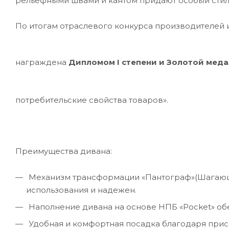
рельефными швами и кантом придают особый стил
По итогам отраслевого конкурса производителей и
награждена
Дипломом I степени и Золотой мед
потребительские свойства товаров».
Преимущества дивана:
Механизм трансформации «Пантограф»(Шагающ
использования и надежен.
Наполнение дивана на основе НПБ «Pocket» об
Удобная и комфортная посадка благодаря при