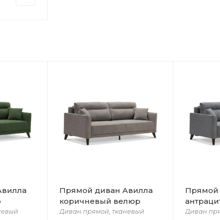
Авилла
Прямой диван Авилла
Прямой 
р
коричневый велюр
антраци
невый
Диван прямой, тканевый
Диван пр