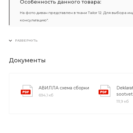
Особенность данного товара:
На фото диван представлен в ткани Tailor 12. Для выбора 
консультацию".
Документы
АВИЛЛА схема сборки
Deklarat
sootvet
694,1 кб
111,9 кб