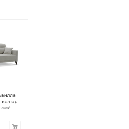
Авилла
й велюр
невый