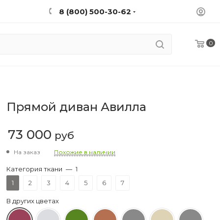
8 (800) 500-30-62
0
Прямой диван Авилла
73 000
руб
На заказ
Похожие в наличии
Категория ткани
—
1
1
2
3
4
5
6
7
В других цветах