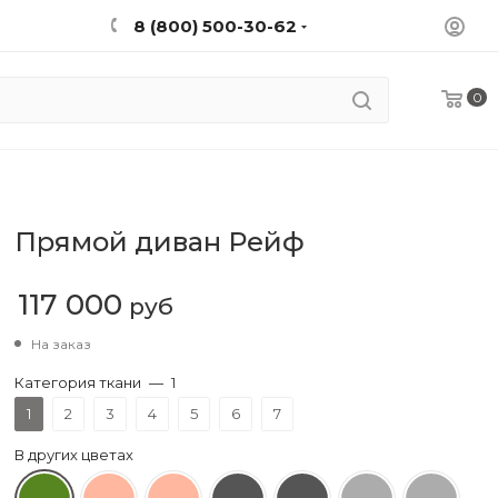
8 (800) 500-30-62
0
Прямой диван Рейф
117 000
руб
На заказ
Категория ткани
—
1
1
2
3
4
5
6
7
В других цветах