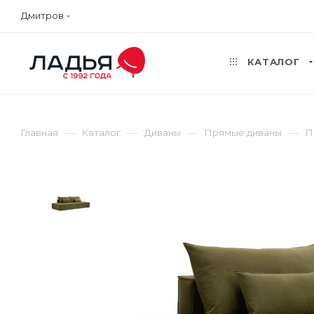
Дмитров
КАТАЛОГ
—
—
—
—
Главная
Каталог
Диваны
Прямые диваны
П