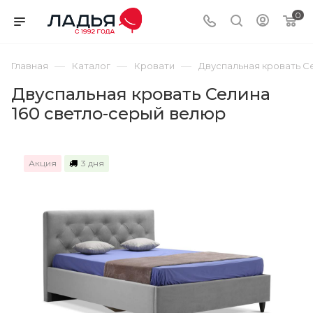
0
—
—
—
Главная
Каталог
Кровати
Двуспальная кровать С
Двуспальная кровать Селина
160 светло-серый велюр
Акция
3 дня