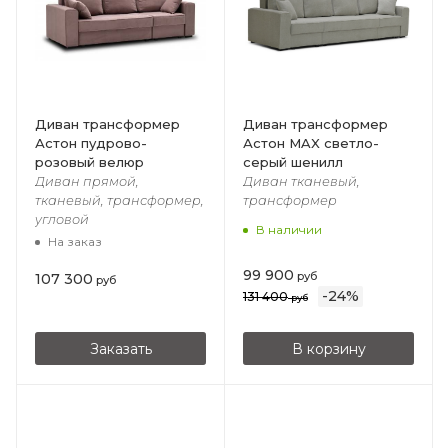
Диван трансформер
Диван трансформер
Астон пудрово-
Астон MAX светло-
розовый велюр
серый шенилл
Диван прямой,
Диван тканевый,
тканевый, трансформер,
трансформер
угловой
В наличии
На заказ
99 900
руб
107 300
руб
-
24
%
131 400
руб
Заказать
В корзину