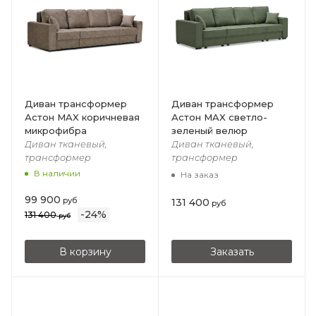
Диван трансформер
Диван трансформер
Астон MAX коричневая
Астон MAX светло-
микрофибра
зеленый велюр
Диван тканевый,
Диван тканевый,
трансформер
трансформер
В наличии
На заказ
99 900
руб
131 400
руб
-
24
%
131 400
руб
В корзину
Заказать