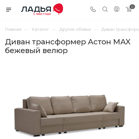
0
—
—
—
Главная
Каталог
Другие обивки
Диван трансфор
Диван трансформер Астон MAX
бежевый велюр