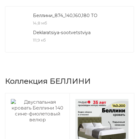
Беллини_874_140,160,180 ТО
14,8 мб
Deklaratsiya-sootvetstviya
111,9 кб
Коллекция БЕЛЛИНИ