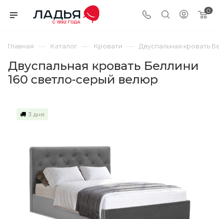
0
—
—
—
Главная
Каталог
Кровати
Двуспальная кровать Б
Двуспальная кровать Беллини
160 светло-серый велюр
3 дня