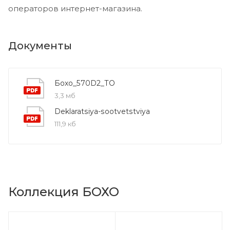
операторов интернет-магазина.
Документы
Бохо_570D2_ТО
3,3 мб
Deklaratsiya-sootvetstviya
111,9 кб
Коллекция БОХО