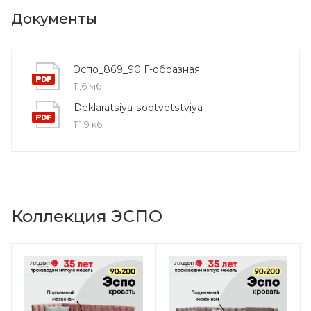
Документы
Эспо_869_90 Г-образная
11,6 мб
Deklaratsiya-sootvetstviya
111,9 кб
Коллекция ЭСПО