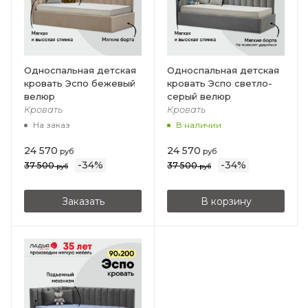
Односпальная детская
Односпальная детская
кровать Эспо бежевый
кровать Эспо светло-
велюр
серый велюр
Кровать
Кровать
На заказ
В наличии
24 570
24 570
руб
руб
-
34
%
-
34
%
37 500
37 500
руб
руб
Заказать
В корзину