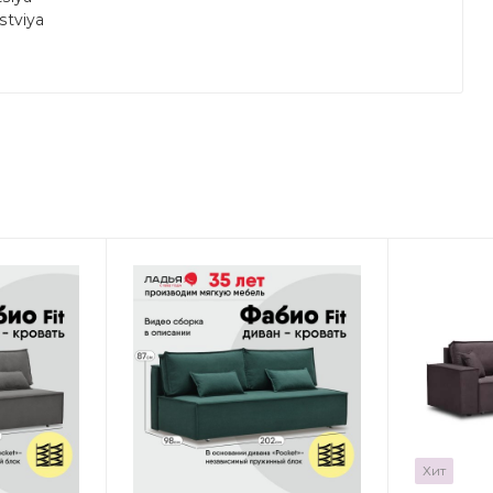
stviya
Хит