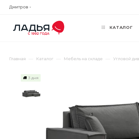
Дмитров
КАТАЛОГ
—
—
—
Главная
Каталог
Мебель на складе
Угловой ди
3 дня