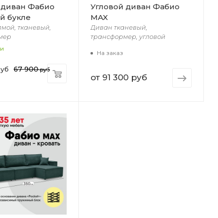
 диван Фабио
Угловой диван Фабио
й букле
MAX
мой, тканевый,
Диван тканевый,
мер
трансформер, угловой
ии
На заказ
67 900
уб
руб
от
91 300 руб