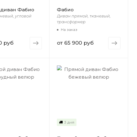
 диван Фабио
Фабио
невый, угловой
Диван прямой, тканевый,
трансформер
На заказ
0 руб
от
65 900 руб
3 дня