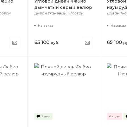
Фабио
Угловой диван Фабио
Угловой
дымчатый серый велюр
изумру
ловой
Диван тканевый, угловой
Диван тка
На заказ
На заказ
65 100
65 100
руб
р
3 дня
Акция