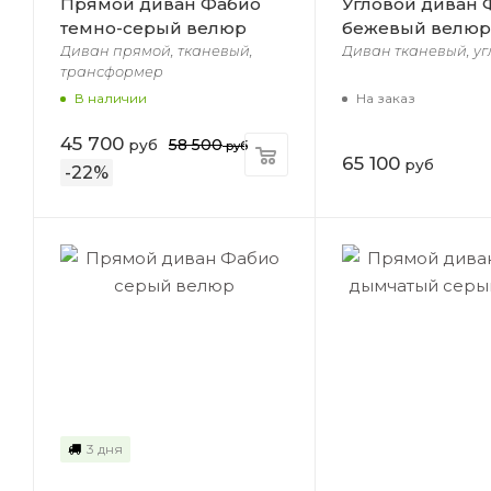
Прямой диван Фабио
Угловой диван 
темно-серый велюр
бежевый велюр
Диван прямой, тканевый,
Диван тканевый, уг
трансформер
На заказ
В наличии
45 700
58 500
руб
руб
65 100
руб
-
22
%
3 дня