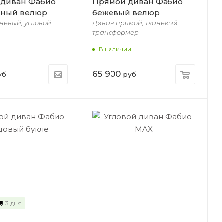
 диван Фабио
Прямой диван Фабио
дный велюр
бежевый велюр
невый, угловой
Диван прямой, тканевый,
трансформер
В наличии
65 900
уб
руб
3 дня