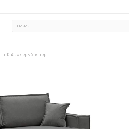
ван Фабио cерый велюр