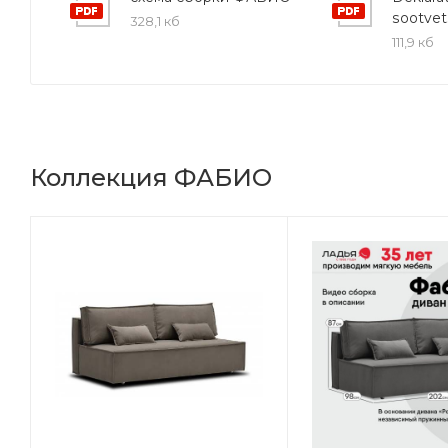
sootvet
328,1 кб
111,9 кб
Коллекция ФАБИО