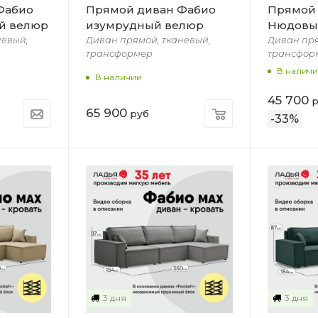
Фабио
Прямой диван Фабио
Прямой
й велюр
изумрудный велюр
Нюдовы
невый,
Диван прямой, тканевый,
Диван пря
трансформер
трансфор
В налич
В наличии
45 700
р
65 900
руб
-
33
%
3 дня
3 дня