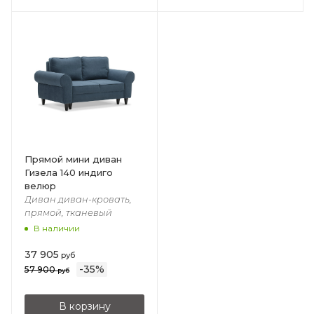
Прямой мини диван
Гизела 140 индиго
велюр
Диван диван-кровать,
прямой, тканевый
В наличии
37 905
руб
-
35
%
57 900
руб
В корзину