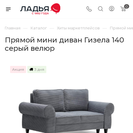
0
—
—
—
Главная
Каталог
Хиты маркетплейсов
Прямой мин
Прямой мини диван Гизела 140
серый велюр
Акция
3 дня