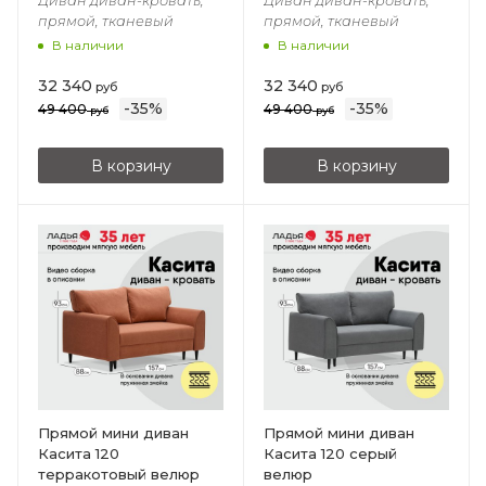
Диван диван-кровать,
Диван диван-кровать,
прямой, тканевый
прямой, тканевый
В наличии
В наличии
32 340
32 340
руб
руб
-
35
%
-
35
%
49 400
49 400
руб
руб
В корзину
В корзину
Прямой мини диван
Прямой мини диван
Касита 120
Касита 120 cерый
терракотовый велюр
велюр