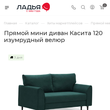
0
—
—
—
Главная
Каталог
Хиты маркетплейсов
Прямой мин
Прямой мини диван Касита 120
изумрудный велюр
3 дня