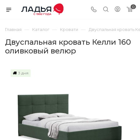
0
—
—
—
Главная
Каталог
Кровати
Двуспальная кровать К
Двуспальная кровать Келли 160
оливковый велюр
3 дня