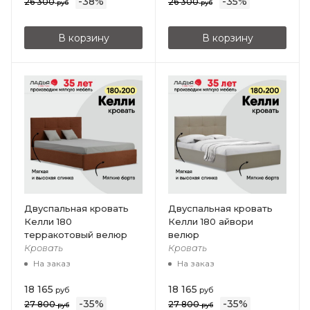
-
38
%
-
35
%
26 300
26 300
руб
руб
В корзину
В корзину
Двуспальная кровать
Двуспальная кровать
Келли 180
Келли 180 айвори
терракотовый велюр
велюр
Кровать
Кровать
На заказ
На заказ
18 165
18 165
руб
руб
-
35
%
-
35
%
27 800
27 800
руб
руб