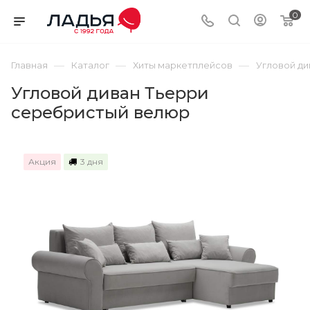
0
—
—
—
Главная
Каталог
Хиты маркетплейсов
Угловой д
Угловой диван Тьерри
серебристый велюр
Акция
3 дня