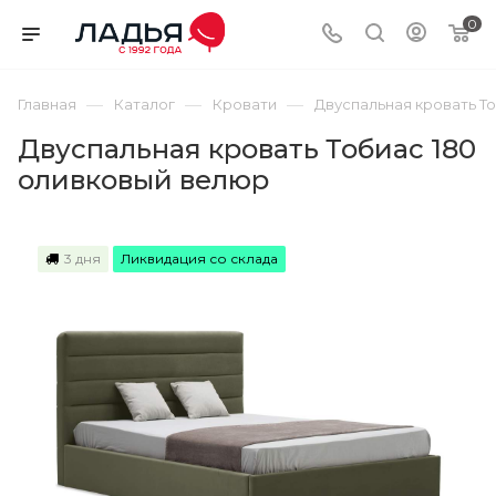
0
—
—
—
Главная
Каталог
Кровати
Двуспальная кровать Т
Двуспальная кровать Тобиас 180
оливковый велюр
3 дня
Ликвидация со склада