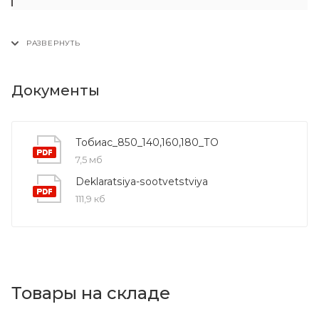
Документы
Тобиас_850_140,160,180_ТО
7,5 мб
Deklaratsiya-sootvetstviya
111,9 кб
Товары на складе