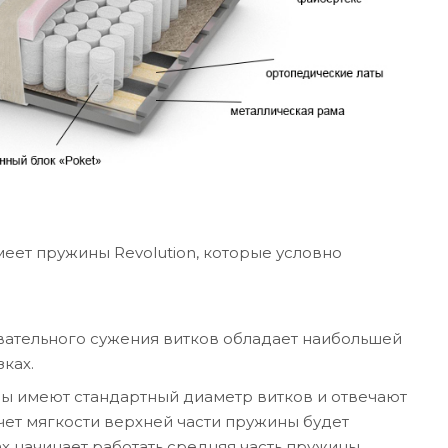
еет пружины Revolution, которые условно
довательного сужения витков обладает наибольшей
ках.
оны имеют стандартный диаметр витков и отвечают
счет мягкости верхней части пружины будет
х начинает работать средняя часть пружины,