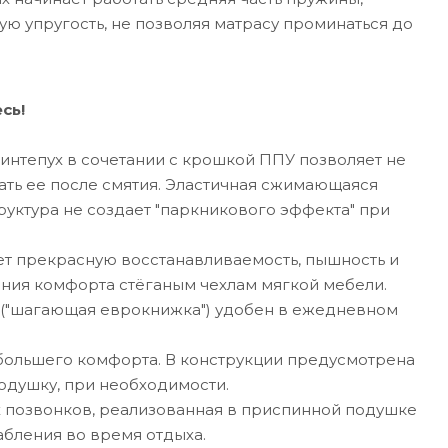
ую упругость, не позволяя матрасу проминаться до
сь!
интепух в сочетании с крошкой ППУ позволяет не
вать ее после смятия. Эластичная сжимающаяся
руктура не создает "паркникового эффекта" при
ет прекрасную восстанавливаемость, пышность и
ания комфорта стёганым чехлам мягкой мебели.
("шагающая еврокнижка") удобен в ежедневном
 большего комфорта. В конструкции предусмотрена
подушку, при необходимости.
х позвонков, реализованная в приспинной подушке
бления во время отдыха.