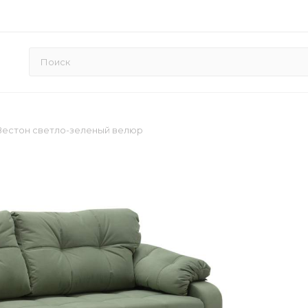
Вестон светло-зеленый велюр