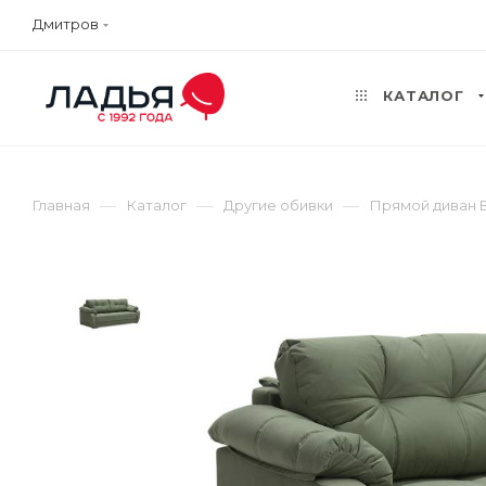
Дмитров
КАТАЛОГ
—
—
—
Главная
Каталог
Другие обивки
Прямой диван 