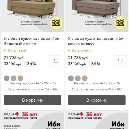
Угловая кушетка левая Иби
Угловая кушетка левая Иби
бежевый велюр
мокка велюр
В наличии
В наличии
21 735
21 735
руб
руб
-
34
%
-
34
%
33 100
33 100
руб
руб
Размеры, см — 147 × 77 × 76
Размеры, см — 147 × 77 × 76
Спальное место, см — 72 × 192
Спальное место, см — 72 × 192
В корзину
В корзину