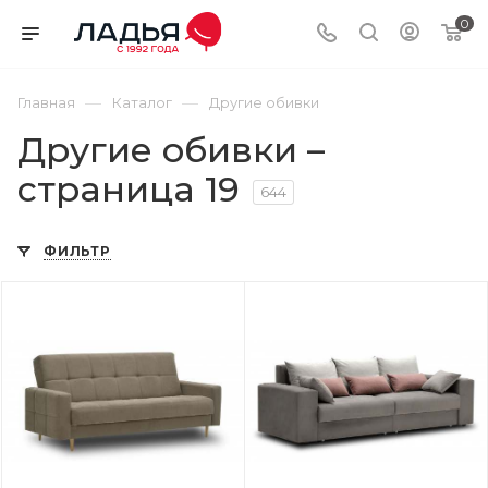
0
—
—
Главная
Каталог
Другие обивки
Другие обивки –
страница 19
644
ФИЛЬТР