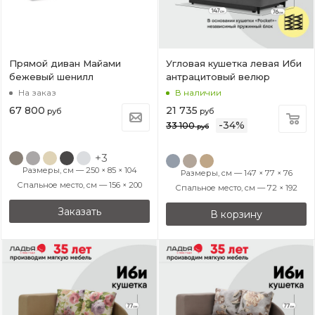
Прямой диван Майами
Угловая кушетка левая Иби
бежевый шенилл
антрацитовый велюр
На заказ
В наличии
67 800
21 735
руб
руб
-
34
%
33 100
руб
+3
Размеры, см — 250 × 85 × 104
Размеры, см — 147 × 77 × 76
Спальное место, см — 156 × 200
Спальное место, см — 72 × 192
Заказать
В корзину