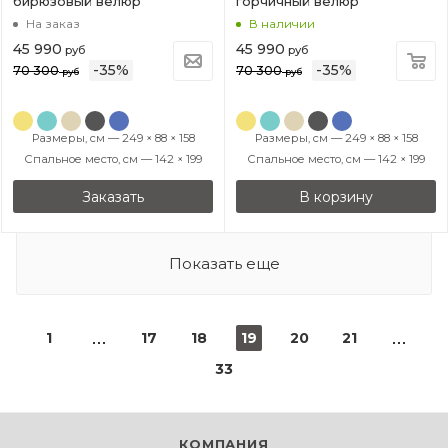
бирюзовый велюр
горчичный велюр
На заказ
В наличии
45 990
45 990
руб
руб
-
35
%
-
35
%
70 300
70 300
руб
руб
Размеры, см — 249 × 88 × 158
Размеры, см — 249 × 88 × 158
Спальное место, см — 142 × 199
Спальное место, см — 142 × 199
Заказать
В корзину
Показать еще
1
17
18
19
20
21
33
КОМПАНИЯ