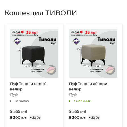
Коллекция ТИВОЛИ
Пуф Тиволи серый
Пуф Тиволи айвори
велюр
велюр
Пуф
Пуф
На заказ
В наличии
5 355
5 355
руб
руб
-
35
%
-
35
%
8 300
8 300
руб
руб