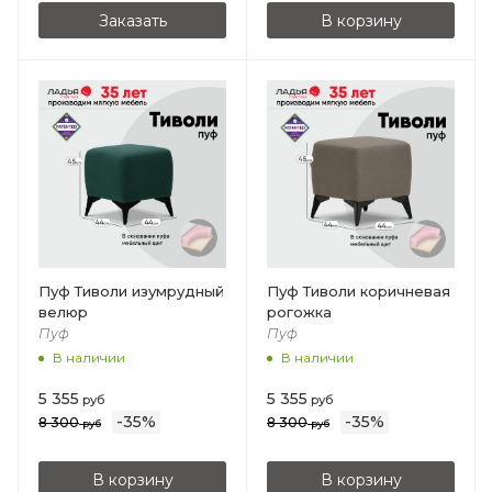
Заказать
В корзину
Пуф Тиволи изумрудный
Пуф Тиволи коричневая
велюр
рогожка
Пуф
Пуф
В наличии
В наличии
5 355
5 355
руб
руб
-
35
%
-
35
%
8 300
8 300
руб
руб
В корзину
В корзину