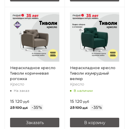
Нераскладное кресло
Нераскладное кресло
Тиволи коричневая
Тиволи изумрудный
рогожка
велюр
Кресло
Кресло
На заказ
В наличии
15 120
15 120
руб
руб
-
35
%
-
35
%
23 100
23 100
руб
руб
Заказать
В корзину