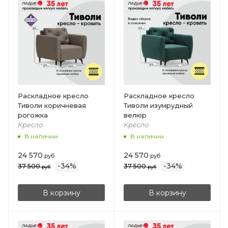
Раскладное кресло
Раскладное кресло
Тиволи коричневая
Тиволи изумрудный
рогожка
велюр
Кресло
Кресло
В наличии
В наличии
24 570
24 570
руб
руб
-
34
%
-
34
%
37 500
37 500
руб
руб
В корзину
В корзину