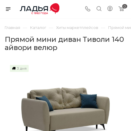
0
—
—
—
Главная
Каталог
Хиты маркетплейсов
Прямой мин
Прямой мини диван Тиволи 140
айвори велюр
3 дня