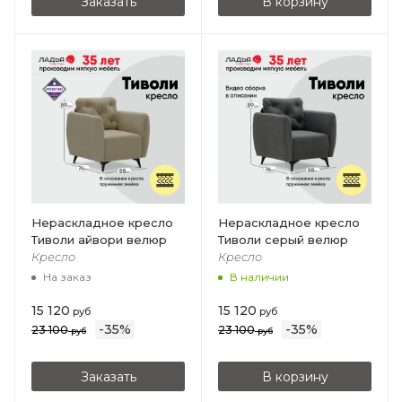
Заказать
В корзину
Нераскладное кресло
Нераскладное кресло
Тиволи айвори велюр
Тиволи серый велюр
Кресло
Кресло
На заказ
В наличии
15 120
15 120
руб
руб
-
35
%
-
35
%
23 100
23 100
руб
руб
Заказать
В корзину