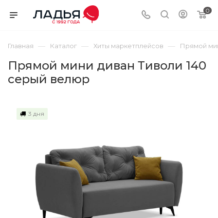
0
—
—
—
Главная
Каталог
Хиты маркетплейсов
Прямой мин
Прямой мини диван Тиволи 140
cерый велюр
3 дня