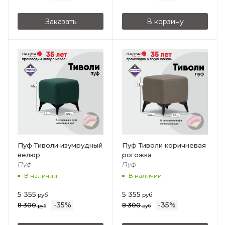
Заказать
В корзину
Пуф Тиволи изумрудный
Пуф Тиволи коричневая
велюр
рогожка
Пуф
Пуф
В наличии
В наличии
5 355
5 355
руб
руб
-
35
%
-
35
%
8 300
8 300
руб
руб