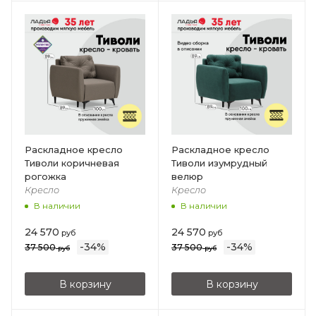
Раскладное кресло
Раскладное кресло
Тиволи коричневая
Тиволи изумрудный
рогожка
велюр
Кресло
Кресло
В наличии
В наличии
24 570
24 570
руб
руб
-
34
%
-
34
%
37 500
37 500
руб
руб
В корзину
В корзину