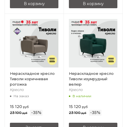
В корзину
В корзину
Нераскладное кресло
Нераскладное кресло
Тиволи коричневая
Тиволи изумрудный
рогожка
велюр
Кресло
Кресло
На заказ
В наличии
15 120
15 120
руб
руб
-
35
%
-
35
%
23 100
23 100
руб
руб