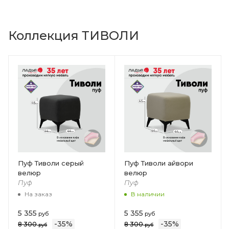
Коллекция ТИВОЛИ
Пуф Тиволи серый
Пуф Тиволи айвори
велюр
велюр
Пуф
Пуф
На заказ
В наличии
5 355
5 355
руб
руб
-
35
%
-
35
%
8 300
8 300
руб
руб