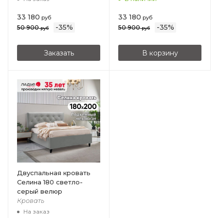
33 180
33 180
руб
руб
-
35
%
-
35
%
50 900
50 900
руб
руб
Заказать
В корзину
Двуспальная кровать
Селина 180 светло-
серый велюр
Кровать
На заказ