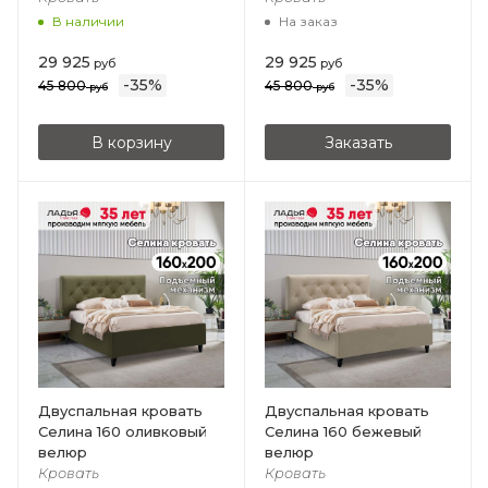
В наличии
На заказ
29 925
29 925
руб
руб
-
35
%
-
35
%
45 800
45 800
руб
руб
В корзину
Заказать
Двуспальная кровать
Двуспальная кровать
Селина 160 оливковый
Селина 160 бежевый
велюр
велюр
Кровать
Кровать