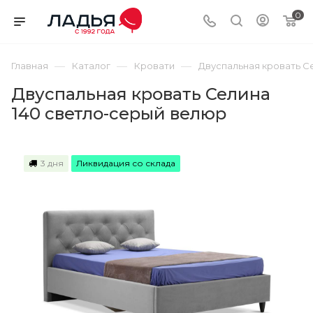
0
—
—
—
Главная
Каталог
Кровати
Двуспальная кровать С
Двуспальная кровать Селина
140 светло-серый велюр
3 дня
Ликвидация со склада