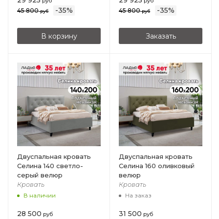
29 925
29 925
руб
руб
-
35
%
-
35
%
45 800
45 800
руб
руб
В корзину
Заказать
Двуспальная кровать
Двуспальная кровать
Селина 140 светло-
Селина 160 оливковый
серый велюр
велюр
Кровать
Кровать
В наличии
На заказ
28 500
31 500
руб
руб