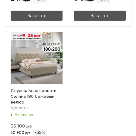
руб
руб
Заказать
Заказать
Двуспальная кровать
Селина 180 бежевый
велюр
Кровать
В наличии
33 180
руб
-
35
%
50 900
руб