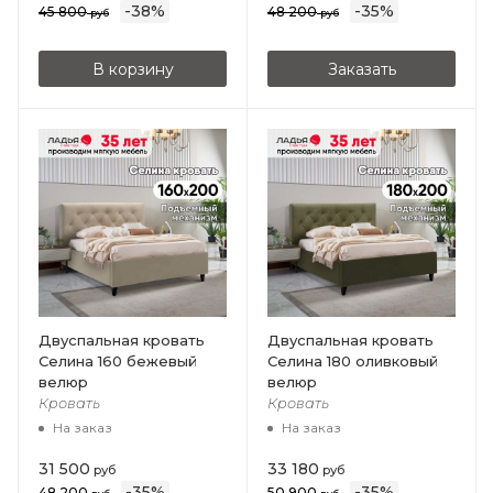
-
38
%
-
35
%
45 800
48 200
руб
руб
В корзину
Заказать
Двуспальная кровать
Двуспальная кровать
Селина 160 бежевый
Селина 180 оливковый
велюр
велюр
Кровать
Кровать
На заказ
На заказ
31 500
33 180
руб
руб
-
35
%
-
35
%
48 200
50 900