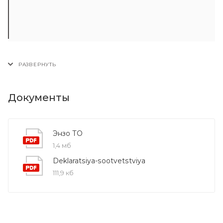
Документы
Энзо ТО
1,4 мб
Deklaratsiya-sootvetstviya
111,9 кб