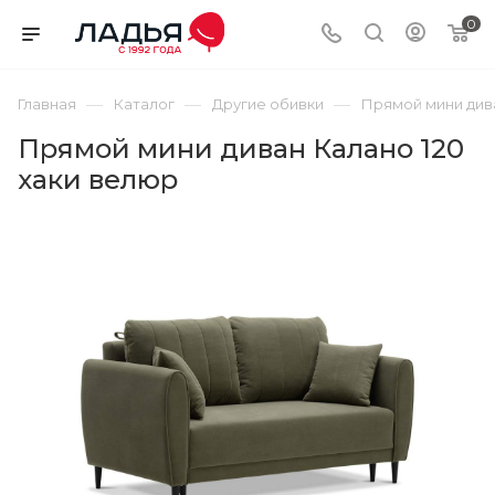
0
—
—
—
Главная
Каталог
Другие обивки
Прямой мини дива
Прямой мини диван Калано 120
хаки велюр