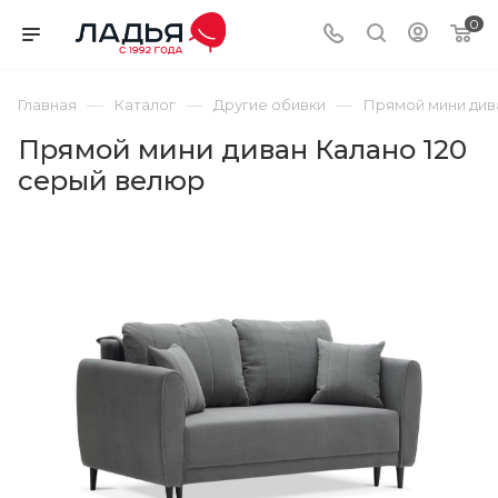
0
—
—
—
Главная
Каталог
Другие обивки
Прямой мини див
Прямой мини диван Калано 120
серый велюр