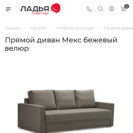
0
—
—
—
Главная
Каталог
Мебель на складе
Прямой дива
Прямой диван Мекс бежевый
велюр