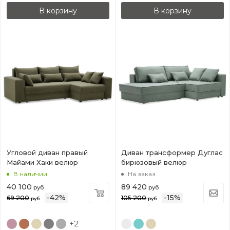
В корзину
В корзину
Угловой диван правый
Диван трансформер Дуглас
Майами Хаки велюр
бирюзовый велюр
В наличии
На заказ
40 100
89 420
руб
руб
-
42
%
-
15
%
69 200
105 200
руб
руб
+2