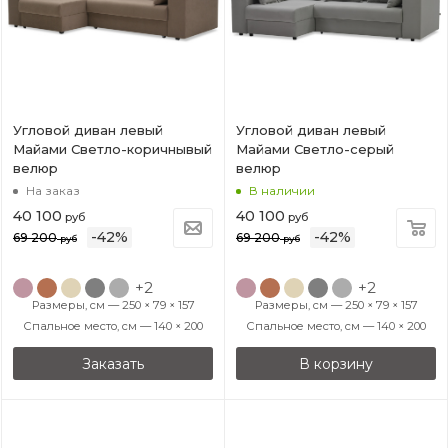
Угловой диван левый
Угловой диван левый
Майами Светло-коричнывый
Майами Светло-серый
велюр
велюр
На заказ
В наличии
40 100
40 100
руб
руб
-
42
%
-
42
%
69 200
69 200
руб
руб
+2
+2
Размеры, см — 250 × 79 × 157
Размеры, см — 250 × 79 × 157
Спальное место, см — 140 × 200
Спальное место, см — 140 × 200
Заказать
В корзину