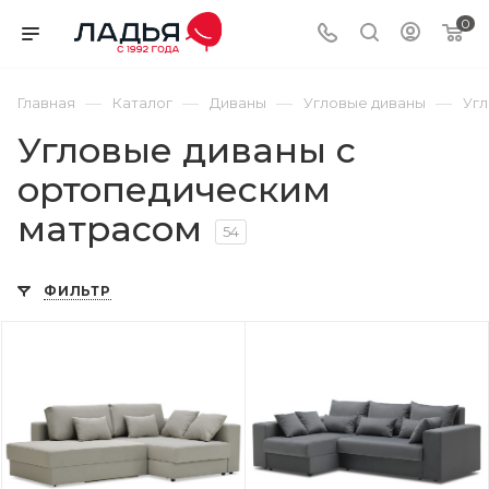
0
—
—
—
—
Главная
Каталог
Диваны
Угловые диваны
Угл
Угловые диваны с
ортопедическим
матрасом
54
ФИЛЬТР