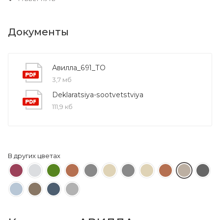
Документы
Авилла_691_ТО
3,7 мб
Deklaratsiya-sootvetstviya
111,9 кб
В других цветах