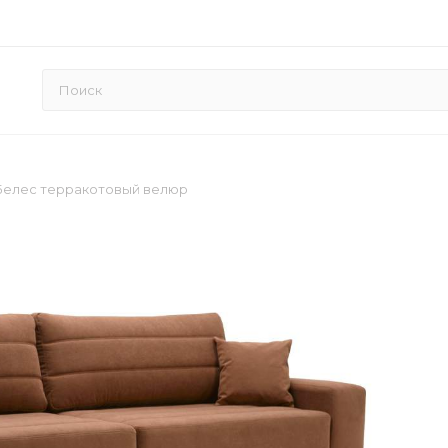
Белес терракотовый велюр