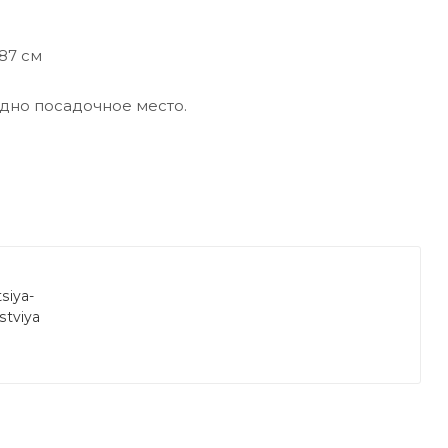
87 см
одно посадочное место.
siya-
stviya