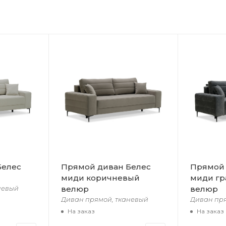
Белес
Прямой диван Белес
Прямой 
миди коричневый
миди г
велюр
велюр
невый
Диван прямой, тканевый
Диван пр
На заказ
На заказ