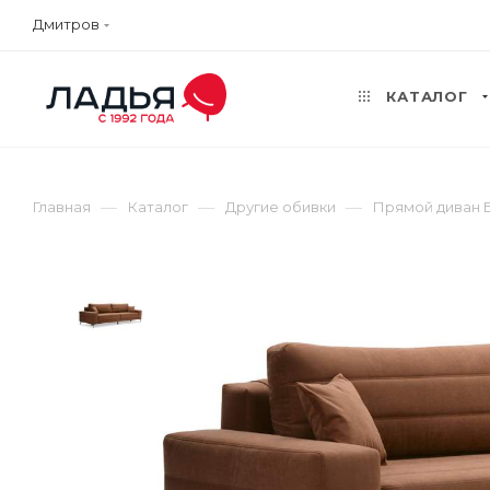
Дмитров
КАТАЛОГ
—
—
—
Главная
Каталог
Другие обивки
Прямой диван 