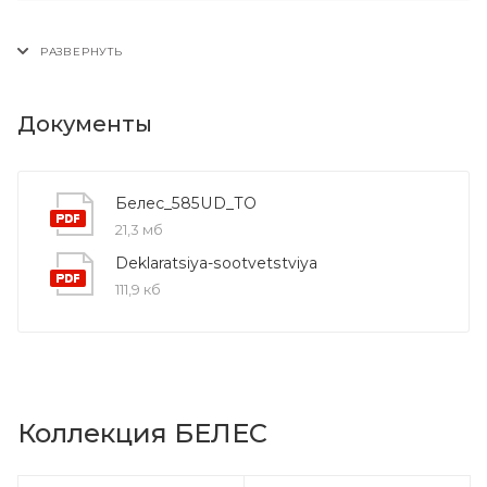
Документы
Белес_585UD_ТО
21,3 мб
Deklaratsiya-sootvetstviya
111,9 кб
Коллекция БЕЛЕС